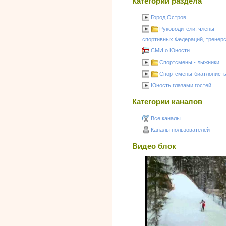
Категории раздела
Город Остров
Руководители, члены
спортивных Федераций, тренер
СМИ о Юности
Спортсмены - лыжники
Спортсмены-биатлонист
Юность глазами гостей
Категории каналов
Все каналы
Каналы пользователей
Видео блок