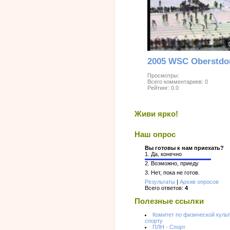
Просмотры:
Всего комментариев:
0
Рейтинг:
0.0
Живи ярко!
Наш опрос
Вы готовы к нам приехать?
1.
Да, конечно
2.
Возможно, приеду
3.
Нет, пока не готов.
Результаты
|
Архив опросов
Всего ответов:
4
Полезные ссылки
Комитет по физической культ
спорту
ПЛН - Спорт