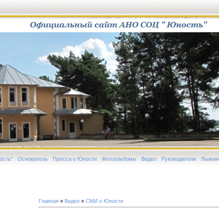
ость"
Основатель
Пресса о Юности
Фотоальбомы
Видео
Руководители
Лыжни
Главная
»
Видео
»
СМИ о Юности