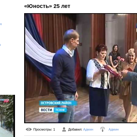
«Юность» 25 лет
ск
ы
Просмотры
: 1
Добавил
:
Админ
Админ