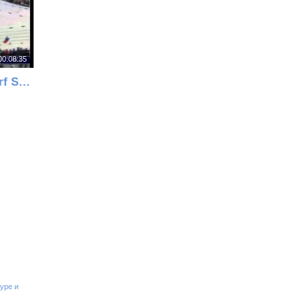
00:08:35
2005 WSC Oberstdorf SP 1.2 km C Final ROTCHEV
уре и