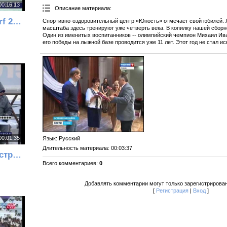
00:16:13
Описание материала
:
2005 WSC Oberstdorf 2x7.5 km M Pursuit TCHEPALOVA BJOERGEN STEIRA
Спортивно-оздоровительный центр «Юность» отмечает свой юбилей. 
масштаба здесь тренируют уже четверть века. В копилку нашей сборн
Один из именитых воспитанников -- олимпийский чемпион Михаил Ив
его победы на лыжной базе проводится уже 11 лет. Этот год не стал и
00:01:35
Язык
: Русский
Длительность материала
: 00:03:37
Николай Круглов - стрельба стоя (ЧМ 2006, Смешанная)
Всего комментариев
:
0
Добавлять комментарии могут только зарегистрирова
[
Регистрация
|
Вход
]