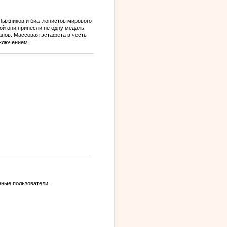
Лыжников и биатлонистов мирового
ой они принесли не одну медаль.
анов. Массовая эстафета в честь
сключением.
нные пользователи.